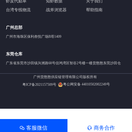
虾皮代贴单
知虾数据
关于我们
台湾专线物流
战斧浏览器
帮助指南
广州总部
广州市海珠区保利叁悦广场B塔1409
东莞仓库
广东省东莞市沙田镇兴洲路68号信鸿湾区智谷2号楼一楼货憨憨东莞沙田仓
广州货憨憨供应链管理有限公司版权所有
粤公网安备 44010502002249号
粤ICP备2021157509号
客服微信
商务合作